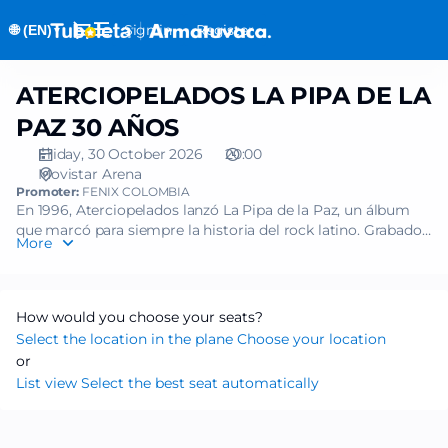
Seat
Dialog
Sign in
Register
🌐 (EN)
selection
▼
[Movistar
Arena
ATERCIOPELADOS LA PIPA DE LA
ATERCIOPELADOS
|
LA
30.10.2026
PAZ 30 AÑOS
PIPA
-
Friday, 30 October 2026
20:00
DE
20:00
Movistar Arena
LA
|
Promoter:
FENIX COLOMBIA
PAZ
ATERCIOPELADOS
En 1996, Aterciopelados lanzó La Pipa de la Paz, un álbum
30
que marcó para siempre la historia del rock latino. Grabado
LA
More
AÑOS
en Londres y producido por Phil Manzanera, el disco llevó el
PIPA
sonido del rock colombiano al mundo y se convirtió en el
DE
primer álbum de rock del país nominado a un Grammy
LA
anglo en la categoría Mejor Álbum Latino/Alternativo.
How would you choose your seats?
PAZ
Historia Pipa de La Paz
Select the location in the plane
Choose your location
30
Más que un disco, La Pipa de la Paz fue un manifiesto
or
AÑOS]
musical que mezcló rock alternativo con raíces andinas y
List view
Select the best seat automatically
-
latinoamericanas, construyendo un sonido único que definió
Tuboleta.com
a toda una generación. De allí nacieron himnos como
“Baracunatana”, una canción que se convirtió en símbolo del