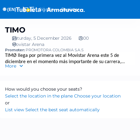
Seat
Dialog
Sign in
Register
🌐 (EN)
selection
▼
[Movistar
Arena
TIMO
TIMO
|
05.12.2026
Saturday, 5 December 2026
21:00
Movistar Arena
-
Promoter:
PROMOTORA COLOMBIA S.A.S
21:00
TIMØ llega por primera vez al Movistar Arena este 5 de
|
diciembre en el momento más importante de su carrera,
TIMO]
More
consolidándose como una de las nuevas voces del pop
-
colombiano con una propuesta fresca, emocional y
Tuboleta.com
profundamente conectada con su generación. La banda
presentará en vivo su más reciente álbum
“Canto pa no llorar”
,
How would you choose your seats?
un trabajo que marca su evolución artística y que ya resuena
Select the location in the plane
Choose your location
entre miles de fans, junto a las canciones que los han
or
convertido en una de las apuestas más sólidas de la escena
List view
Select the best seat automatically
nacional.